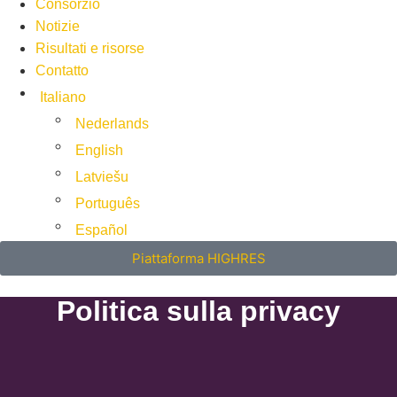
Consorzio
Notizie
Risultati e risorse
Contatto
Italiano
Nederlands
English
Latviešu
Português
Español
Piattaforma HIGHRES
Politica sulla privacy