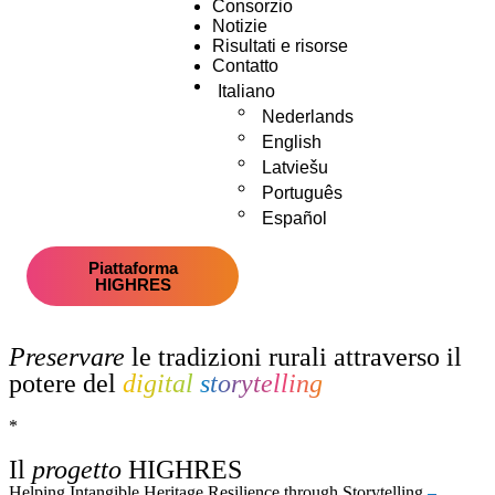
Consorzio
Notizie
Risultati e risorse
Contatto
Italiano
Nederlands
English
Latviešu
Português
Español
Piattaforma
HIGHRES
Preservare
le tradizioni rurali attraverso il
potere del
digital
storytelling
*
Il
progetto
HIGHRES
Helping Intangible Heritage Resilience through Storytelling
–